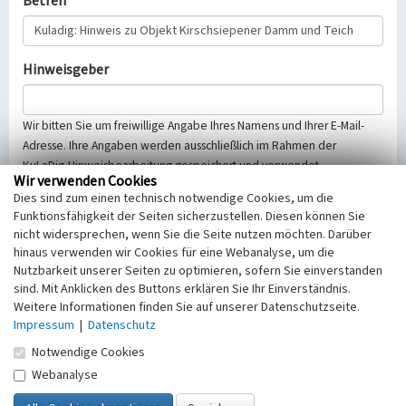
Betreff
Hinweisgeber
Wir bitten Sie um freiwillige Angabe Ihres Namens und Ihrer E-Mail-
Adresse. Ihre Angaben werden ausschließlich im Rahmen der
KuLaDig-Hinweisbearbeitung gespeichert und verwendet.
Wir verwenden Cookies
Selbstverständlich werden diese entsprechend der Vorschriften des
Dies sind zum einen technisch notwendige Cookies, um die
Telemediengesetzes, des Datenschutzgesetzes NRW und der seit
Funktionsfähigkeit der Seiten sicherzustellen. Diesen können Sie
dem 25.05.2018 gültigen Europäischen Datenschutzgrundverordnung
nicht widersprechen, wenn Sie die Seite nutzen möchten. Darüber
(EU-DSGVO) vertraulich behandelt, beachten Sie bitte unsere
hinaus verwenden wir Cookies für eine Webanalyse, um die
Hinweise zum
Datenschutz
.
Nutzbarkeit unserer Seiten zu optimieren, sofern Sie einverstanden
sind. Mit Anklicken des Buttons erklären Sie Ihr Einverständnis.
Nachricht
Weitere Informationen finden Sie auf unserer Datenschutzseite.
Impressum
|
Datenschutz
Notwendige Cookies
Webanalyse
Sicherheitsabfrage
Tragen Sie unten das Rechenergebnis aus der