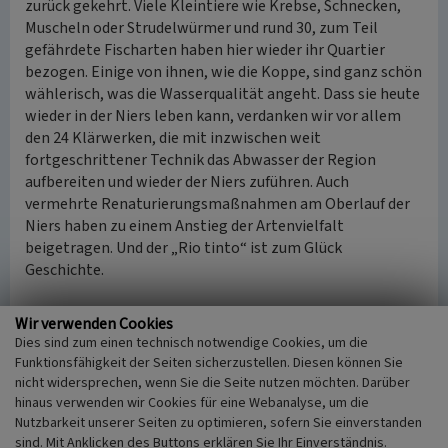
zurück gekehrt. Viele Kleintiere wie Krebse, Schnecken,
Muscheln oder Strudelwürmer und rund 30, zum Teil
gefährdete Fischarten haben hier wieder ihr Quartier
bezogen. Einige von ihnen, wie die Koppe, sind ganz schön
wählerisch, was die Wasserqualität angeht. Dass sie heute
wieder in der Niers leben kann, verdanken wir vor allem
den 24 Klärwerken, die mit inzwischen weit
fortgeschrittener Technik das Abwasser der Region
aufbereiten und wieder der Niers zuführen. Auch
vermehrte Renaturierungsmaßnahmen am Oberlauf der
Niers haben zu einem Anstieg der Artenvielfalt
beigetragen. Und der „Rio tinto“ ist zum Glück
Geschichte.
(mobile discovery GmbH / Johanna Dohle, erstellt in
Wir verwenden Cookies
Kooperation mit dem Naturschutzzentrum im Kreis Kleve
Dies sind zum einen technisch notwendige Cookies, um die
e.V. im Rahmen des Projektes „Verborgene Schätze
Funktionsfähigkeit der Seiten sicherzustellen. Diesen können Sie
inklusiv“. Ein Projekt des LVR-Netzwerks Kulturlandschaft,
nicht widersprechen, wenn Sie die Seite nutzen möchten. Darüber
2017)
hinaus verwenden wir Cookies für eine Webanalyse, um die
Nutzbarkeit unserer Seiten zu optimieren, sofern Sie einverstanden
sind. Mit Anklicken des Buttons erklären Sie Ihr Einverständnis.