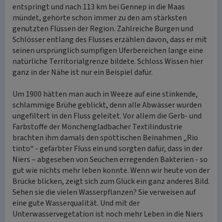
entspringt und nach 113 km bei Gennep in die Maas
mündet, gehörte schon immer zu den am stärksten
genutzten Flüssen der Region. Zahlreiche Burgen und
Schlösser entlang des Flusses erzählen davon, dass er mit
seinen ursprünglich sumpfigen Uferbereichen lange eine
natürliche Territorialgrenze bildete. Schloss Wissen hier
ganz in der Nähe ist nur ein Beispiel dafür.
Um 1900 hätten man auch in Weeze auf eine stinkende,
schlammige Brühe geblickt, denn alle Abwässer wurden
ungefiltert in den Fluss geleitet. Vor allem die Gerb- und
Farbstoffe der Mönchengladbacher Textilindustrie
brachten ihm damals den spöttischen Beinahmen „Rio
tinto“ - gefärbter Fluss ein und sorgten dafür, dass in der
Niers – abgesehen von Seuchen erregenden Bakterien - so
gut wie nichts mehr leben konnte. Wenn wir heute von der
Brücke blicken, zeigt sich zum Glück ein ganz anderes Bild.
Sehen sie die vielen Wasserpflanzen? Sie verweisen auf
eine gute Wasserqualität. Und mit der
Unterwasservegetation ist noch mehr Leben in die Niers