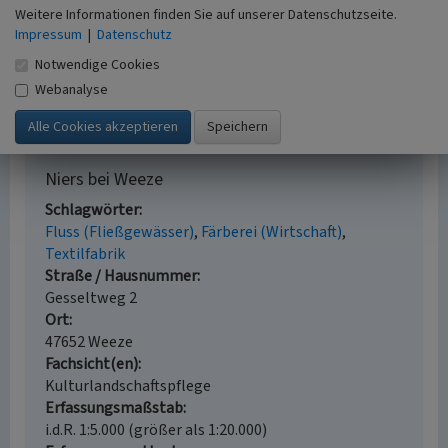
Literatur
Weitere Informationen finden Sie auf unserer Datenschutzseite.
Impressum
|
Datenschutz
Frankewitz, Stefan (2011)
Der Niederrhein und seine
Notwendige Cookies
Burgen, Schlösser, Herrenhäuser an der Niers (mit
CD-ROM). Goch.
Webanalyse
Niers bei Weeze
Schlagwörter
Fluss (Fließgewässer)
Färberei (Wirtschaft)
Textilfabrik
Straße / Hausnummer
Gesseltweg 2
Ort
47652 Weeze
Fachsicht(en)
Kulturlandschaftspflege
Erfassungsmaßstab
i.d.R. 1:5.000 (größer als 1:20.000)