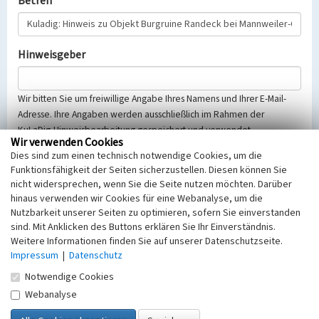
Betreff
Hinweisgeber
Wir bitten Sie um freiwillige Angabe Ihres Namens und Ihrer E-Mail-
Adresse. Ihre Angaben werden ausschließlich im Rahmen der
KuLaDig-Hinweisbearbeitung gespeichert und verwendet.
Wir verwenden Cookies
Selbstverständlich werden diese entsprechend der Vorschriften des
Dies sind zum einen technisch notwendige Cookies, um die
Telemediengesetzes, des Datenschutzgesetzes NRW und der seit
Funktionsfähigkeit der Seiten sicherzustellen. Diesen können Sie
dem 25.05.2018 gültigen Europäischen Datenschutzgrundverordnung
nicht widersprechen, wenn Sie die Seite nutzen möchten. Darüber
(EU-DSGVO) vertraulich behandelt, beachten Sie bitte unsere
hinaus verwenden wir Cookies für eine Webanalyse, um die
Hinweise zum
Datenschutz
.
Nutzbarkeit unserer Seiten zu optimieren, sofern Sie einverstanden
sind. Mit Anklicken des Buttons erklären Sie Ihr Einverständnis.
Nachricht
Weitere Informationen finden Sie auf unserer Datenschutzseite.
Impressum
|
Datenschutz
Notwendige Cookies
Webanalyse
Sicherheitsabfrage
Tragen Sie unten das Rechenergebnis aus der